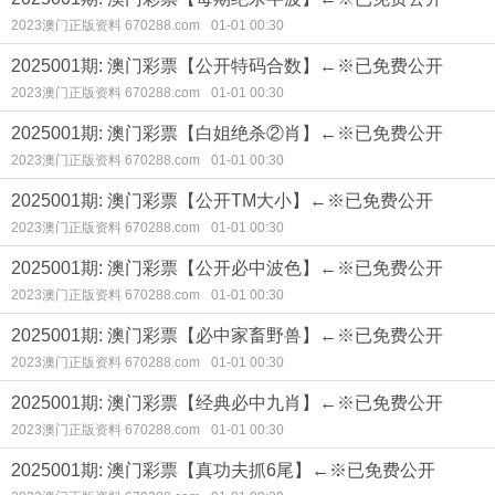
2023澳门正版资料 670288.com
01-01 00:30
2025001期: 澳门彩票【公开特码合数】←※已免费公开
2023澳门正版资料 670288.com
01-01 00:30
2025001期: 澳门彩票【白姐绝杀②肖】←※已免费公开
2023澳门正版资料 670288.com
01-01 00:30
2025001期: 澳门彩票【公开TM大小】←※已免费公开
2023澳门正版资料 670288.com
01-01 00:30
2025001期: 澳门彩票【公开必中波色】←※已免费公开
2023澳门正版资料 670288.com
01-01 00:30
2025001期: 澳门彩票【必中家畜野兽】←※已免费公开
2023澳门正版资料 670288.com
01-01 00:30
2025001期: 澳门彩票【经典必中九肖】←※已免费公开
2023澳门正版资料 670288.com
01-01 00:30
2025001期: 澳门彩票【真功夫抓6尾】←※已免费公开