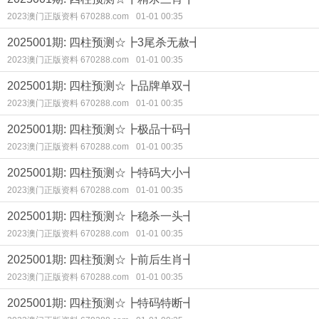
2023澳门正版资料 670288.com
01-01 00:35
2025001期: 四柱预测☆┣3尾杀无赦┫
2023澳门正版资料 670288.com
01-01 00:35
2025001期: 四柱预测☆┣品牌单双┫
2023澳门正版资料 670288.com
01-01 00:35
2025001期: 四柱预测☆┣极品十码┫
2023澳门正版资料 670288.com
01-01 00:35
2025001期: 四柱预测☆┣特码大小┫
2023澳门正版资料 670288.com
01-01 00:35
2025001期: 四柱预测☆┣稳杀一头┫
2023澳门正版资料 670288.com
01-01 00:35
2025001期: 四柱预测☆┣前后生肖┫
2023澳门正版资料 670288.com
01-01 00:35
2025001期: 四柱预测☆┣特码特断┫