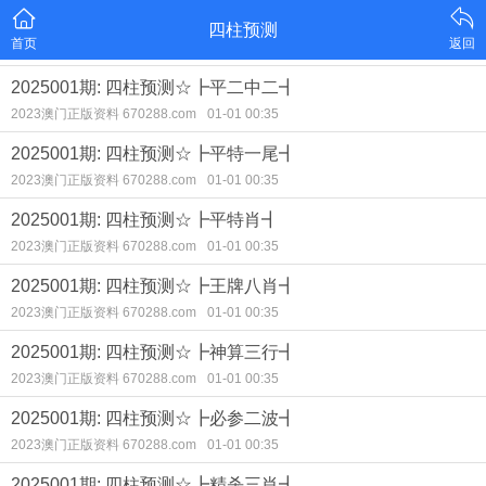
四柱预测
首页
返回
2025001期: 四柱预测☆┣平二中二┫
2023澳门正版资料 670288.com
01-01 00:35
2025001期: 四柱预测☆┣平特一尾┫
2023澳门正版资料 670288.com
01-01 00:35
2025001期: 四柱预测☆┣平特肖┫
2023澳门正版资料 670288.com
01-01 00:35
2025001期: 四柱预测☆┣王牌八肖┫
2023澳门正版资料 670288.com
01-01 00:35
2025001期: 四柱预测☆┣神算三行┫
2023澳门正版资料 670288.com
01-01 00:35
2025001期: 四柱预测☆┣必参二波┫
2023澳门正版资料 670288.com
01-01 00:35
2025001期: 四柱预测☆┣精杀三肖┫